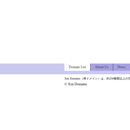
Domain List
About Us
News
Xen Domains（禅ドメイン）は、約250種
© Xen Domains