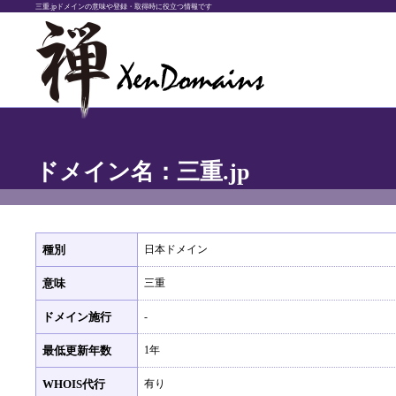
三重.jpドメインの意味や登録・取得時に役立つ情報です
ドメイン名：三重.jp
種別
日本ドメイン
意味
三重
ドメイン施行
-
最低更新年数
1年
WHOIS代行
有り