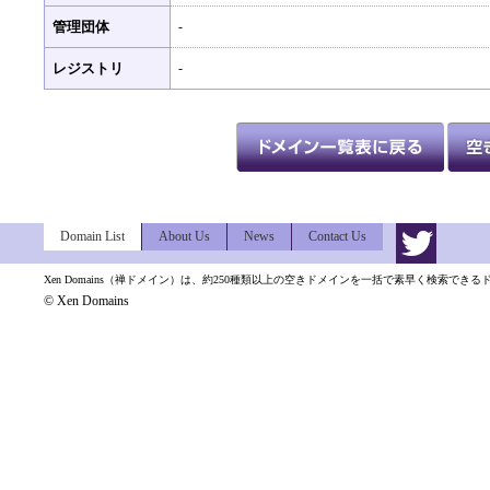
管理団体
-
レジストリ
-
Domain List
About Us
News
Contact Us
Xen Domains（禅ドメイン）は、約250種類以上の空きドメインを一括で素早く検索でき
© Xen Domains