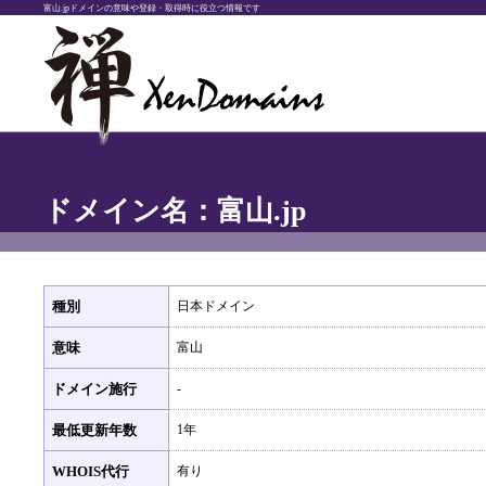
富山.jpドメインの意味や登録・取得時に役立つ情報です
ドメイン名：富山.jp
種別
日本ドメイン
意味
富山
ドメイン施行
-
最低更新年数
1年
WHOIS代行
有り