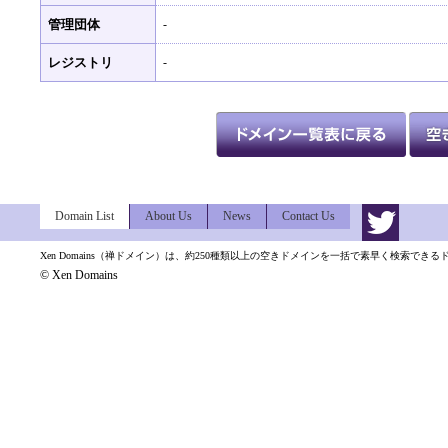
管理団体
-
レジストリ
-
Domain List
About Us
News
Contact Us
Xen Domains（禅ドメイン）は、約250種類以上の空きドメインを一括で素早く検索でき
© Xen Domains