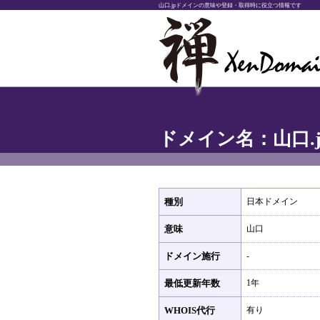
山口.jpドメインの意味や登録・取得時に役立つ情報です
ドメイン名：山口.j
種別
日本ドメイン
意味
山口
ドメイン施行
-
最低更新年数
1年
WHOIS代行
有り