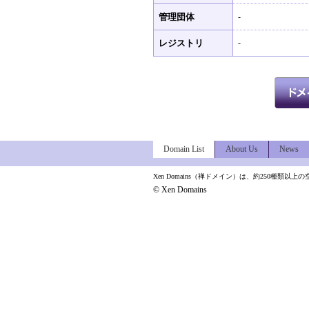
管理団体
-
レジストリ
-
Domain List
About Us
News
Xen Domains（禅ドメイン）は、約250種
© Xen Domains