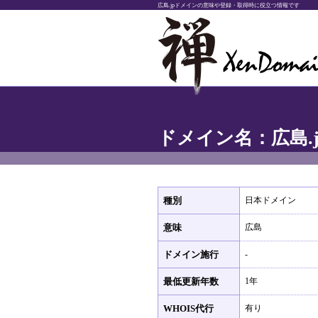
広島.jpドメインの意味や登録・取得時に役立つ情報です
ドメイン名：広島.j
種別
日本ドメイン
意味
広島
ドメイン施行
-
最低更新年数
1年
WHOIS代行
有り