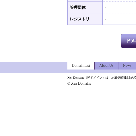
管理団体
-
レジストリ
-
Domain List
About Us
News
Xen Domains（禅ドメイン）は、約250種
© Xen Domains