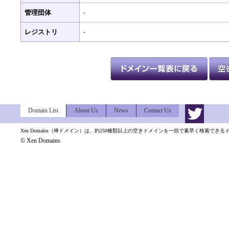
管理団体
-
レジストリ
-
Domain List
About Us
News
Contact Us
Xen Domains（禅ドメイン）は、約250種類以上の空きドメインを一括で素早く検索でき
© Xen Domains