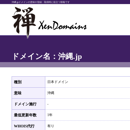
沖縄.jpドメインの意味や登録・取得時に役立つ情報です
ドメイン名：沖縄.jp
種別
日本ドメイン
意味
沖縄
ドメイン施行
-
最低更新年数
1年
WHOIS代行
有り