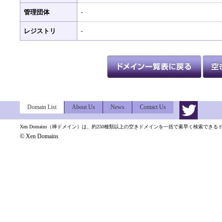
管理団体
-
レジストリ
-
Domain List
About Us
News
Contact Us
Xen Domains（禅ドメイン）は、約250種類以上の空きドメインを一括で素早く検索でき
© Xen Domains