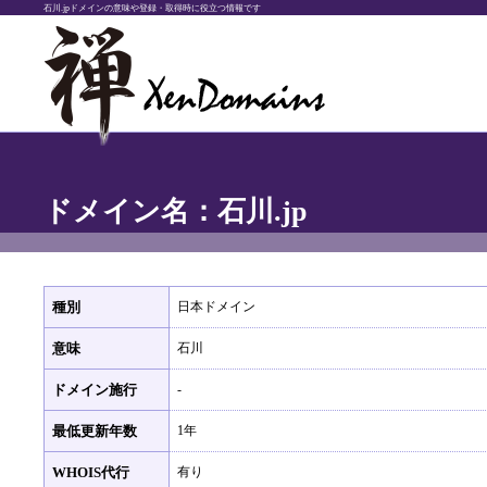
石川.jpドメインの意味や登録・取得時に役立つ情報です
ドメイン名：石川.jp
種別
日本ドメイン
意味
石川
ドメイン施行
-
最低更新年数
1年
WHOIS代行
有り