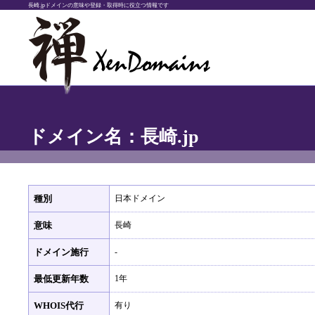
長崎.jpドメインの意味や登録・取得時に役立つ情報です
ドメイン名：長崎.jp
種別
日本ドメイン
意味
長崎
ドメイン施行
-
最低更新年数
1年
WHOIS代行
有り