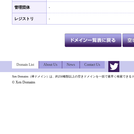
管理団体
-
レジストリ
-
Domain List
About Us
News
Contact Us
Xen Domains（禅ドメイン）は、約250種類以上の空きドメインを一括で素早く検索でき
© Xen Domains