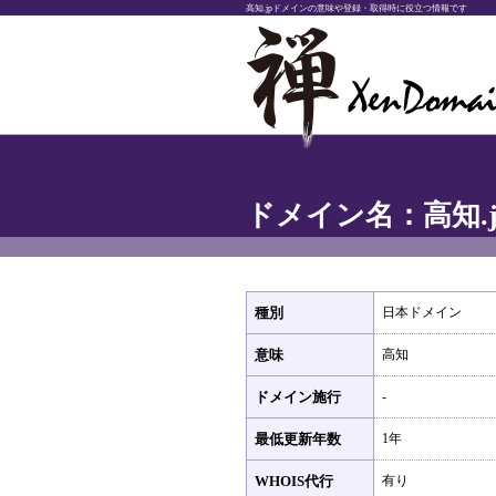
高知.jpドメインの意味や登録・取得時に役立つ情報です
ドメイン名：高知.j
種別
日本ドメイン
意味
高知
ドメイン施行
-
最低更新年数
1年
WHOIS代行
有り