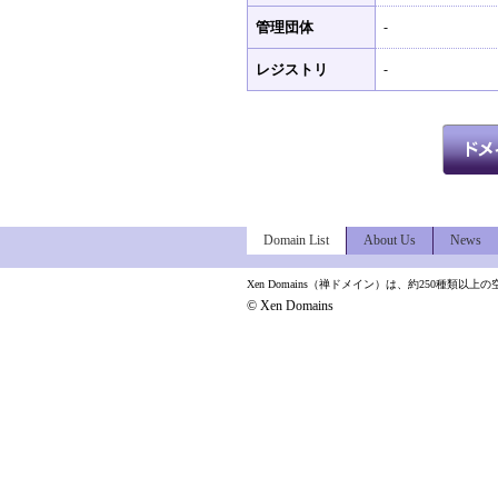
管理団体
-
レジストリ
-
Domain List
About Us
News
Xen Domains（禅ドメイン）は、約250種
© Xen Domains