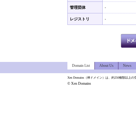
管理団体
-
レジストリ
-
Domain List
About Us
News
Xen Domains（禅ドメイン）は、約250種
© Xen Domains