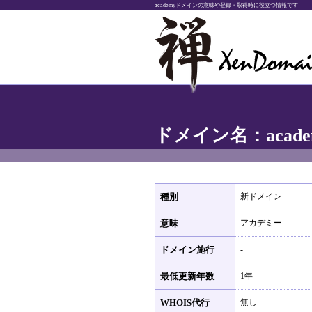
academyドメインの意味や登録・取得時に役立つ情報です
ドメイン名：acade
種別
新ドメイン
意味
アカデミー
ドメイン施行
-
最低更新年数
1年
WHOIS代行
無し