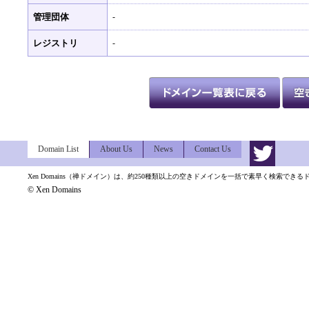
管理団体
-
レジストリ
-
Domain List
About Us
News
Contact Us
Xen Domains（禅ドメイン）は、約250種類以上の空きドメインを一括で素早く検索でき
© Xen Domains