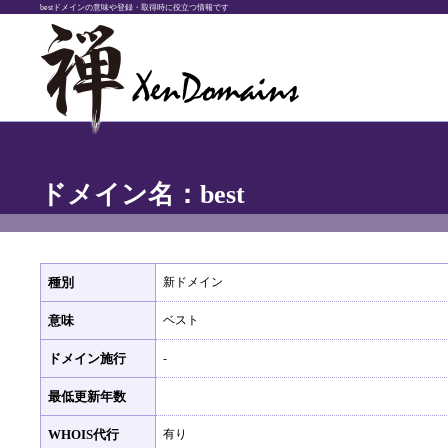
bestドメインの意味や登録・取得時に役立つ情報です
ドメイン名：best
種別
新ドメイン
意味
ベスト
ドメイン施行
-
最低更新年数
WHOIS代行
有り