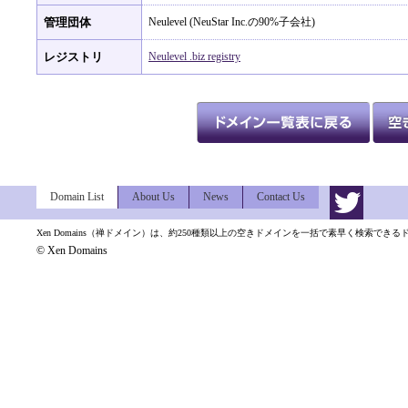
管理団体
Neulevel (NeuStar Inc.の90%子会社)
レジストリ
Neulevel .biz registry
Domain List
About Us
News
Contact Us
Xen Domains（禅ドメイン）は、約250種類以上の空きドメインを一括で素早く検索でき
© Xen Domains