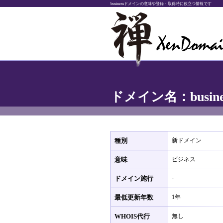
businessドメインの意味や登録・取得時に役立つ情報です
ドメイン名：busine
種別
新ドメイン
意味
ビジネス
ドメイン施行
-
最低更新年数
1年
WHOIS代行
無し