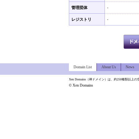
管理団体
-
レジストリ
-
Domain List
About Us
News
Xen Domains（禅ドメイン）は、約250種
© Xen Domains