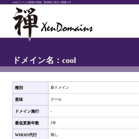
coolドメインの意味や登録・取得時に役立つ情報です
ドメイン名：cool
種別
新ドメイン
意味
クール
ドメイン施行
-
最低更新年数
1年
WHOIS代行
無し