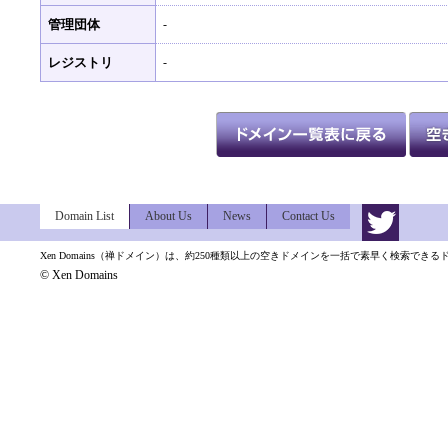
管理団体
-
レジストリ
-
Domain List
About Us
News
Contact Us
Xen Domains（禅ドメイン）は、約250種類以上の空きドメインを一括で素早く検索でき
© Xen Domains