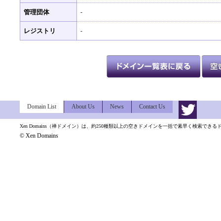
管理団体
-
レジストリ
-
Domain List
About Us
News
Contact Us
Xen Domains（禅ドメイン）は、約250種類以上の空きドメインを一括で素早く検索でき
© Xen Domains