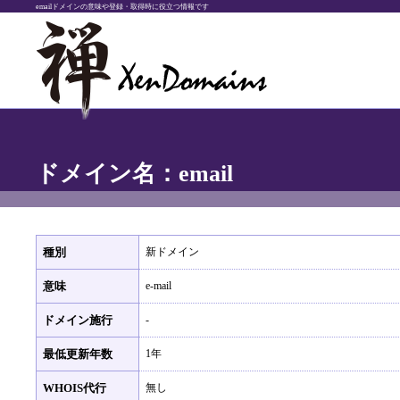
emailドメインの意味や登録・取得時に役立つ情報です
ドメイン名：email
種別
新ドメイン
意味
e-mail
ドメイン施行
-
最低更新年数
1年
WHOIS代行
無し