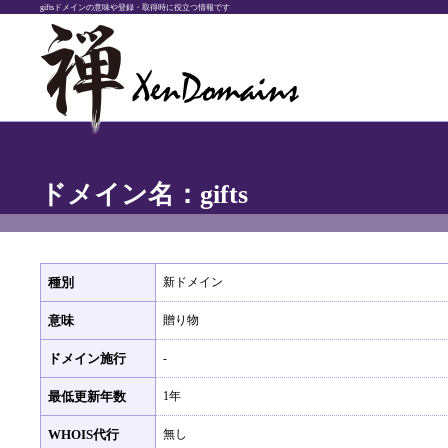
giftsドメインの意味や登録・取得時に役立つ情報です
ドメイン名：gifts
種別
新ドメイン
意味
贈り物
ドメイン施行
-
最低更新年数
1年
WHOIS代行
無し