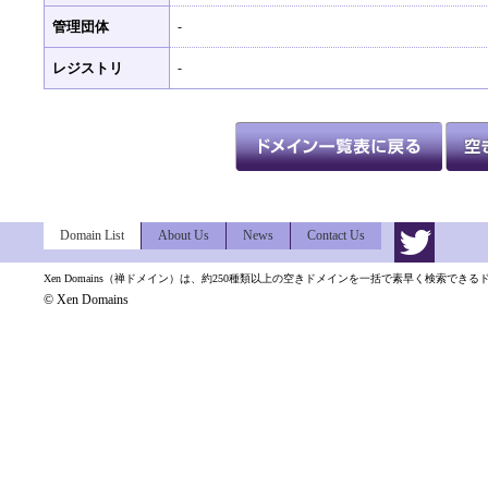
管理団体
-
レジストリ
-
Domain List
About Us
News
Contact Us
Xen Domains（禅ドメイン）は、約250種類以上の空きドメインを一括で素早く検索でき
© Xen Domains