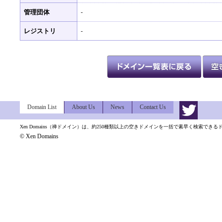
管理団体
-
レジストリ
-
Domain List
About Us
News
Contact Us
Xen Domains（禅ドメイン）は、約250種類以上の空きドメインを一括で素早く検索でき
© Xen Domains