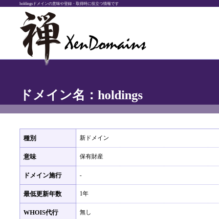
holdingsドメインの意味や登録・取得時に役立つ情報です
ドメイン名：holdings
種別
新ドメイン
意味
保有財産
ドメイン施行
-
最低更新年数
1年
WHOIS代行
無し