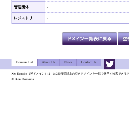
管理団体
-
レジストリ
-
Domain List
About Us
News
Contact Us
Xen Domains（禅ドメイン）は、約250種類以上の空きドメインを一括で素早く検索でき
© Xen Domains