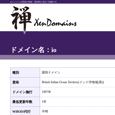
ioドメインの意味や登録・取得時に役立つ情報です
ドメイン名：io
種別
国別ドメイン
意味
British Indian Ocean Territory(インド洋地域(英))
ドメイン施行
1997年
最低更新年数
1年
WHOIS代行
不明