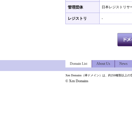
管理団体
日本レジストリサー
レジストリ
-
Domain List
About Us
News
Xen Domains（禅ドメイン）は、約250種
© Xen Domains