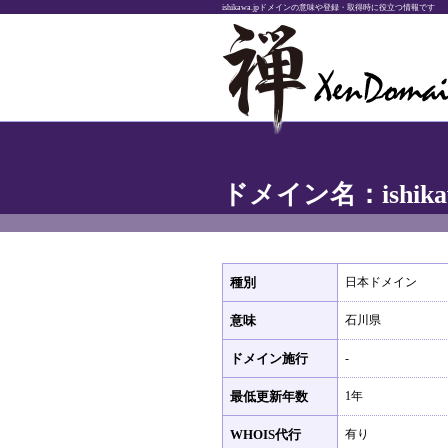
ishikawa.jpドメインの意味や登録・取得時に役立つ情報です
ドメイン名：ishikaw
種別
日本ドメイン
意味
石川県
ドメイン施行
-
最低更新年数
1年
WHOIS代行
有り