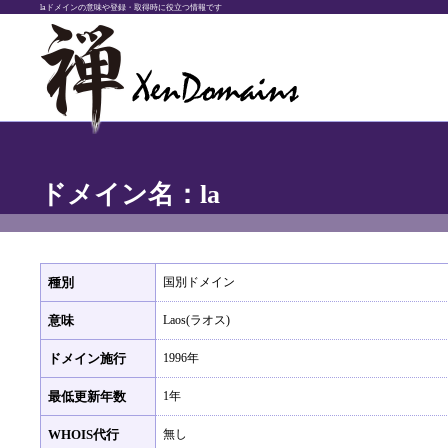
laドメインの意味や登録・取得時に役立つ情報です
ドメイン名：la
種別
国別ドメイン
意味
Laos(ラオス)
ドメイン施行
1996年
最低更新年数
1年
WHOIS代行
無し