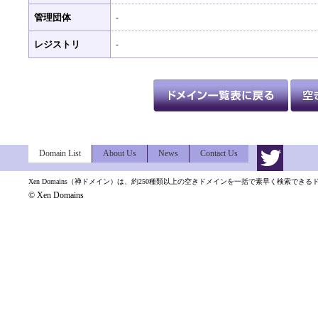
管理団体
-
レジストリ
-
Domain List
About Us
News
Contact Us
Xen Domains（禅ドメイン）は、約250種類以上の空きドメインを一括で素早く検索でき
© Xen Domains