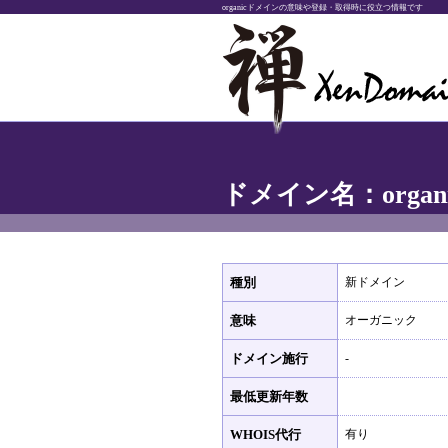
organicドメインの意味や登録・取得時に役立つ情報です
ドメイン名：organi
種別
新ドメイン
意味
オーガニック
ドメイン施行
-
最低更新年数
WHOIS代行
有り