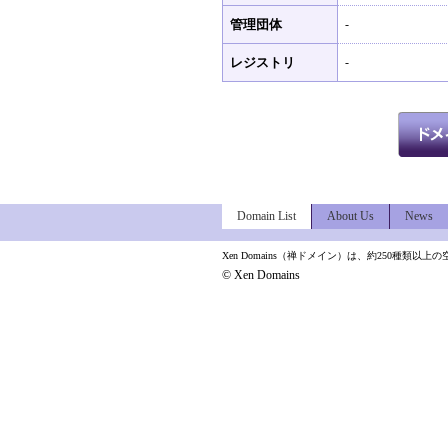
管理団体
-
レジストリ
-
Domain List
About Us
News
Xen Domains（禅ドメイン）は、約250種
© Xen Domains