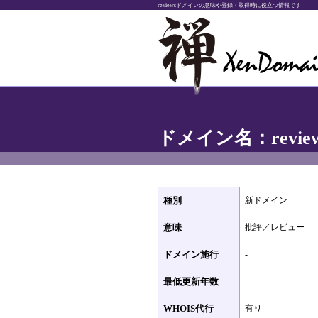
reviewsドメインの意味や登録・取得時に役立つ情報です
ドメイン名：revie
種別
新ドメイン
意味
批評／レビュー
ドメイン施行
-
最低更新年数
WHOIS代行
有り