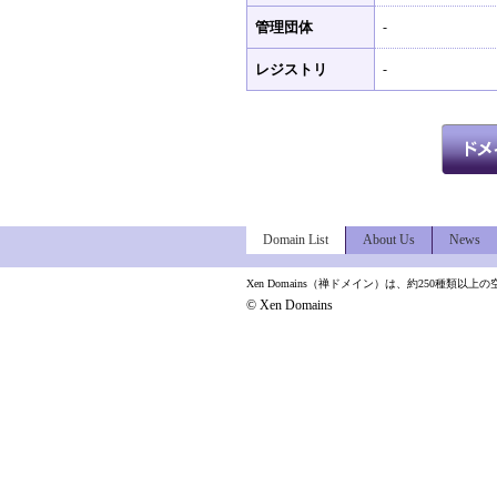
管理団体
-
レジストリ
-
Domain List
About Us
News
Xen Domains（禅ドメイン）は、約250種
© Xen Domains