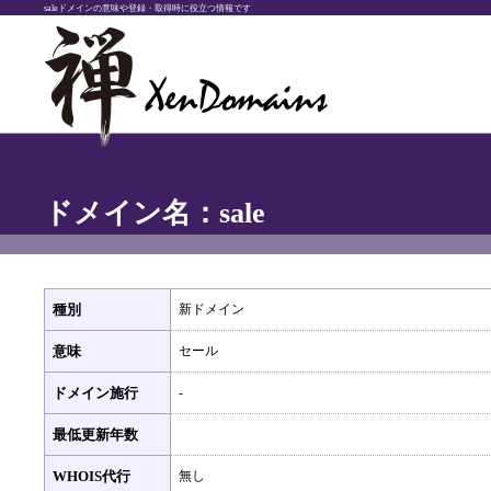
saleドメインの意味や登録・取得時に役立つ情報です
ドメイン名：sale
種別
新ドメイン
意味
セール
ドメイン施行
-
最低更新年数
WHOIS代行
無し