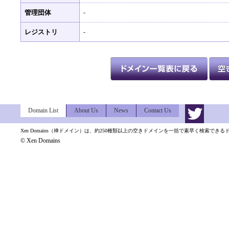
管理団体
-
レジストリ
-
Domain List
About Us
News
Contact Us
Xen Domains（禅ドメイン）は、約250種類以上の空きドメインを一括で素早く検索でき
© Xen Domains