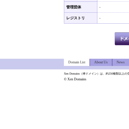
管理団体
-
レジストリ
-
Domain List
About Us
News
Xen Domains（禅ドメイン）は、約250種
© Xen Domains