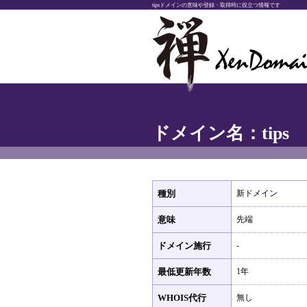
tipsドメインの意味や登録・取得時に役立つ情報です
ドメイン名：tips
種別
新ドメイン
意味
先端
ドメイン施行
-
最低更新年数
1年
WHOIS代行
無し