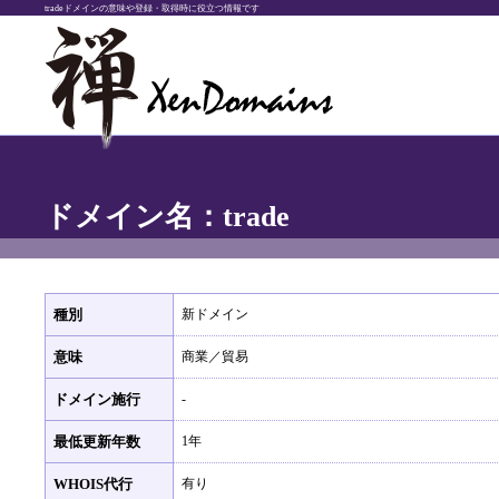
tradeドメインの意味や登録・取得時に役立つ情報です
ドメイン名：trade
種別
新ドメイン
意味
商業／貿易
ドメイン施行
-
最低更新年数
1年
WHOIS代行
有り