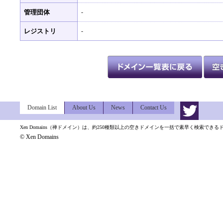
管理団体
-
レジストリ
-
Domain List
About Us
News
Contact Us
Xen Domains（禅ドメイン）は、約250種類以上の空きドメインを一括で素早く検索でき
© Xen Domains