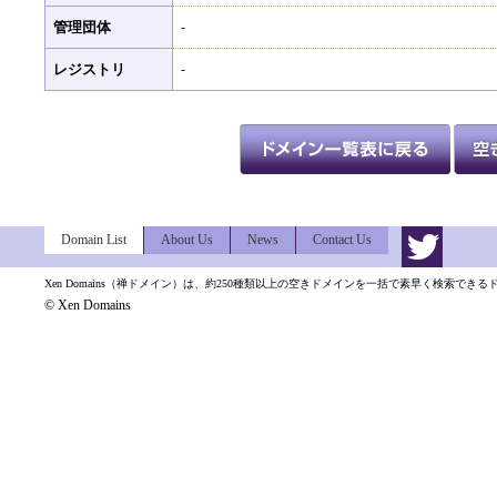
管理団体
-
レジストリ
-
Domain List
About Us
News
Contact Us
Xen Domains（禅ドメイン）は、約250種類以上の空きドメインを一括で素早く検索でき
© Xen Domains