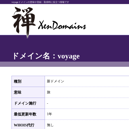
voyageドメインの意味や登録・取得時に役立つ情報です
ドメイン名：voyage
種別
新ドメイン
意味
旅
ドメイン施行
-
最低更新年数
1年
WHOIS代行
無し