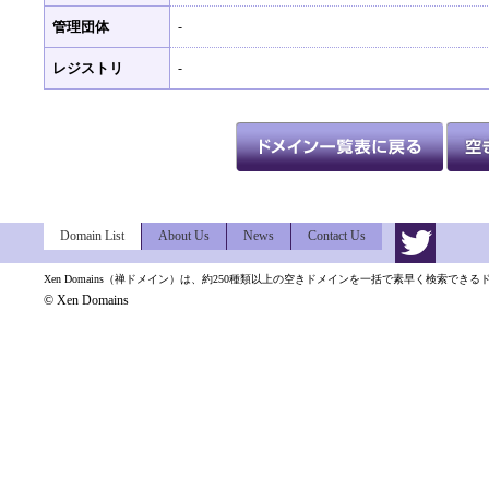
管理団体
-
レジストリ
-
Domain List
About Us
News
Contact Us
Xen Domains（禅ドメイン）は、約250種類以上の空きドメインを一括で素早く検索でき
© Xen Domains