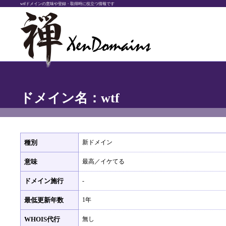
wtfドメインの意味や登録・取得時に役立つ情報です
ドメイン名：wtf
種別
新ドメイン
意味
最高／イケてる
ドメイン施行
-
最低更新年数
1年
WHOIS代行
無し