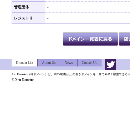
管理団体
-
レジストリ
-
Domain List
About Us
News
Contact Us
Xen Domains（禅ドメイン）は、約250種類以上の空きドメインを一括で素早く検索でき
© Xen Domains