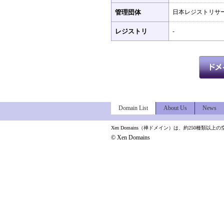
管理団体
日本レジストリサー
レジストリ
-
Domain List
About Us
News
Xen Domains（禅ドメイン）は、約250種
© Xen Domains