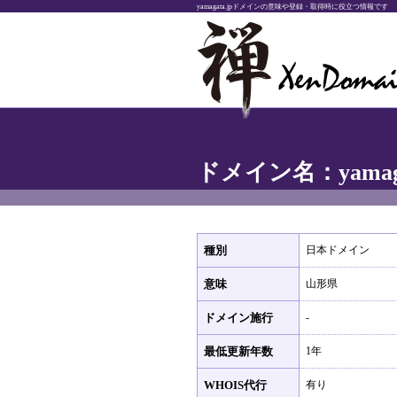
yamagata.jpドメインの意味や登録・取得時に役立つ情報です
ドメイン名：yamaga
種別
日本ドメイン
意味
山形県
ドメイン施行
-
最低更新年数
1年
WHOIS代行
有り